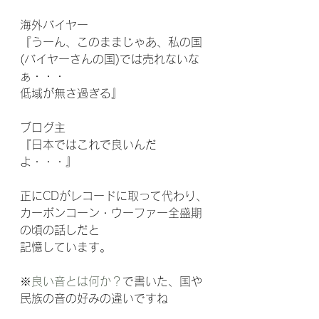
海外バイヤー
『うーん、このままじゃあ、私の国
(バイヤーさんの国)では売れないな
ぁ・・・
低域が無さ過ぎる』
ブログ主
『日本ではこれで良いんだ
よ・・・』
正にCDがレコードに取って代わり、
カーボンコーン・ウーファー全盛期
の頃の話しだと
記憶しています。
※
良い音とは何か？
で書いた、国や
民族の音の好みの違いですね