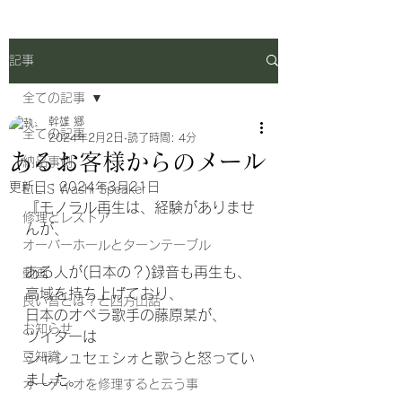
記事
全ての記事
幹雄 郷
全ての記事
2024年2月2日
読了時間: 4分
あるお客様からのメール
納品事例
更新日：
2024年3月21日
E.L.S Washi Speaker
『モノラル再生は、経験がありませ
修理とレストア
んが、
オーバーホールとターンテーブル
ある人が(日本の？)録音も再生も、
動画
高域を持ち上げており、
良い音とは？と四方山話
日本のオペラ歌手の藤原某が、
お知らせ
ツイターは
豆知識
シャシュセェシォと歌うと怒ってい
ました。
オーディオを修理すると云う事