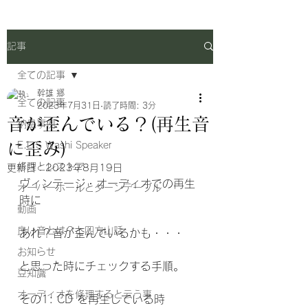
記事
全ての記事
幹雄 郷
全ての記事
2023年7月31日
読了時間: 3分
音が歪んでいる？(再生音
納品事例
に歪み)
E.L.S Washi Speaker
修理とレストア
更新日：
2023年8月19日
ヴィンテージ・オーディオでの再生
オーバーホールとターンテーブル
時に
動画
良い音とは？と四方山話
あれ？音が歪んでいるかも・・・
お知らせ
と思った時にチェックする手順。
豆知識
オーディオを修理すると云う事
その1: CD を再生している時