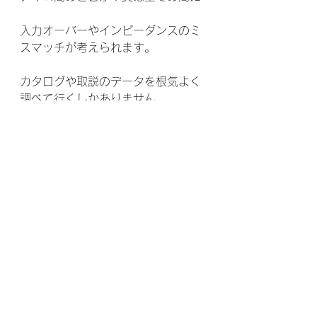
入力オーバーやインピーダンスのミ
スマッチが考えられます。
カタログや取説のデータを根気よく
調べて行くしかありません。
この時、接続ケーブルに「音質が良
い、良くなる」系の物はチェックに
向きません。
意外とトラブルの補助をしている場
合があります。
ホームセンターやAmazonで売って
います、1000円以下の物が正解で
す。