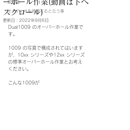
ーホール作業(動画は下へ
豆知識
スクロール)
オーディオを修理すると云う事
更新日：
2022年9月6日
Dual1009 のオーバーホール作業で
す。
1009 の写真で構成されてはいます
が、10xx シリーズや12xx シリーズ
の標準オーバーホール作業とお考え
ください。
こんな1009が