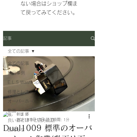
ない場合はショップ欄ま
て戻ってみてください。
記事
全ての記事
全ての記事
納品事例
E.L.S Washi Speaker
修理とレストア
オーバーホールとターンテーブル
動画
幹雄 郷
2021年8月13日
読了時間: 1分
良い音とは？と四方山話
Dual1009 標準のオーバ
お知らせ