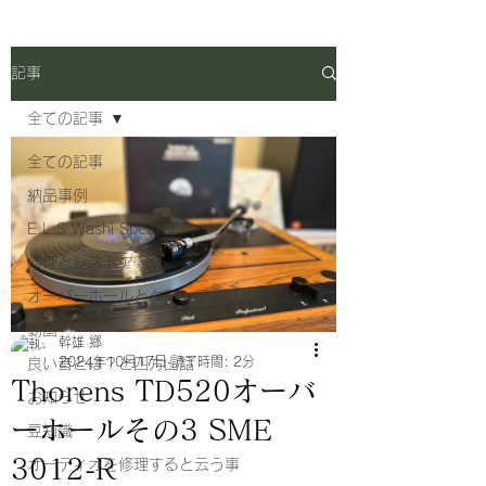
記事
全ての記事
全ての記事
納品事例
E.L.S Washi Speaker
修理とレストア
オーバーホールとターンテーブル
動画
幹雄 郷
2024年10月17日
読了時間: 2分
良い音とは？と四方山話
Thorens TD520オーバ
お知らせ
ーホールその3 SME
豆知識
3012-R
オーディオを修理すると云う事