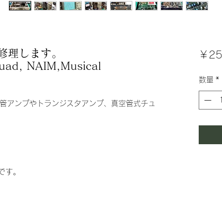
修理します。
￥25
uad, NAIM,Musical
数量
*
管アンプやトランジスタアンプ、真空管式チュ
-です。