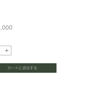
価
,000
格
カートに追加する