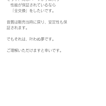
　性能が保証されているなら
　「全交換」をしたいです。
音質は販売当時に戻り、安定性も保
証されます。
でもそれは、叶わぬ夢です。
ご理解いただけますと幸いです。
https://video.wixstatic.com/video/b248
5e_15b4be753673423486e1583fe
7681588/360p/mp4/file.mp4
《録画録音》iPhone12 Pro Max