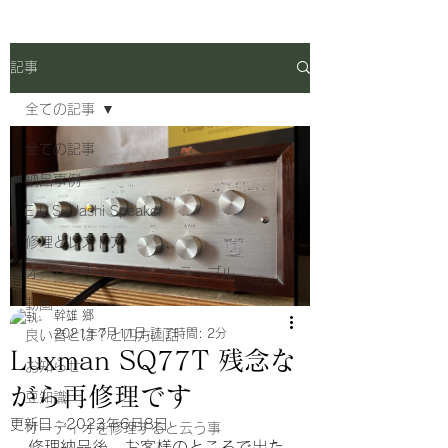
記事
全ての記事
全ての記事
納品事例
E.L.S Washi Speaker
修理とレストア
オーバーホールとターンテーブル
動画
幹雄 郷
2021年7月11日
読了時間: 2分
良い音とは？と四方山話
Luxman SQ77T 残念な
お知らせ
がら再修理です
豆知識
更新日：
2023年6月8日
オーディオを修理すると云う事
修理納品後、お客様のところで出た