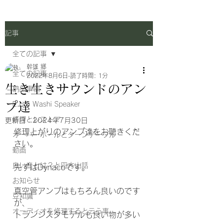
記事
全ての記事
幹雄 郷
全ての記事
2022年8月6日
読了時間: 1分
生き生きサウンドのアン
納品事例
プ達
E.L.S Washi Speaker
修理とレストア
更新日：
2024年7月30日
修理上がりのアンプ達をお聴きくだ
オーバーホールとターンテーブル
さい。
動画
良い音とは？と四方山話
先ずはDynacoです。
お知らせ
真空管アンプはもちろん良いのです
豆知識
が、
オーディオを修理すると云う事
トランジスタモデルも良い物が多い