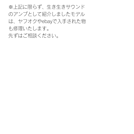
※上記に限らず、生き生きサウンド
のアンプとして紹介しましたモデル
は、ヤフオクやebayで入手された物
も修理いたします。
先ずはご相談ください。
良い音とは？と四方山話
動画
すべて表示
最新記事