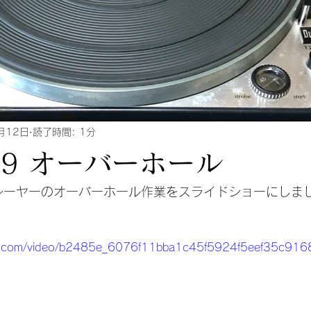
月12日
読了時間: 1分
229 オーバーホール
ドプレーヤーのオーバーホール作業をスライドショーにしま
atic.com/video/b2485e_6076f11bba1c45f5924f5eef35c916