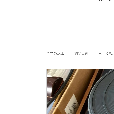
全ての記事
納品事例
E.L.S Wa
良い音とは？と四方山話
お