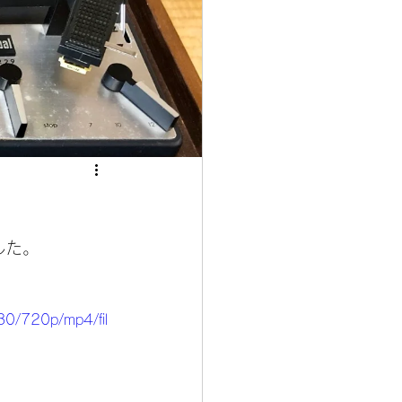
した。
80/720p/mp4/fil